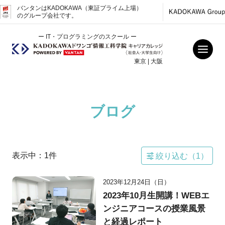
バンタンはKADOKAWA（東証プライム上場）
のグループ会社です。
ー IT・プログラミングのスクール ー
東京 | 大阪
ブログ
表示中：
1
件
絞り込む（
1
）
2023年12月24日（日）
2023年10月生開講！WEBエ
ンジニアコースの授業風景
と経過レポート