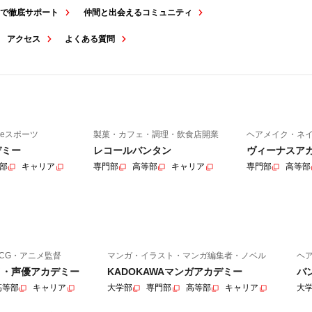
スで徹底サポート
仲間と出会えるコミュニティ
アクセス
よくある質問
eスポーツ
製菓・カフェ・調理・飲食店開業
ヘアメイク・ネ
デミー
レコールバンタン
ヴィーナスア
部
キャリア
専門部
高等部
キャリア
専門部
高等部
CG・アニメ監督
マンガ・イラスト・マンガ編集者・ノベル
ヘ
ニメ・声優アカデミー
KADOKAWAマンガアカデミー
バ
高等部
キャリア
大学部
専門部
高等部
キャリア
大