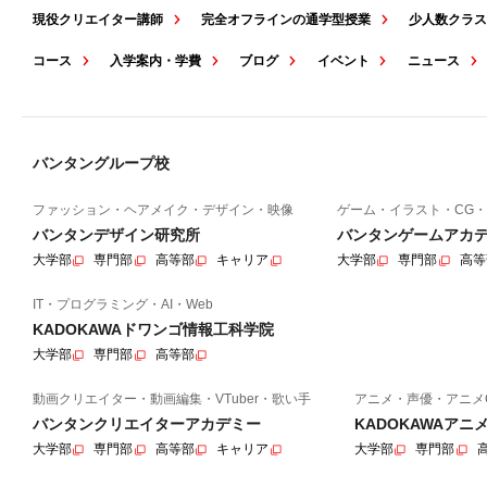
現役クリエイター講師
完全オフラインの通学型授業
少人数クラ
コース
入学案内・学費
ブログ
イベント
ニュース
バンタングループ校
ファッション・ヘアメイク・デザイン・映像
ゲーム・イラスト・CG・
バンタンデザイン研究所
バンタンゲームアカ
大学部
専門部
高等部
キャリア
大学部
専門部
高等
IT・プログラミング・AI・Web
KADOKAWAドワンゴ情報工科学院
大学部
専門部
高等部
動画クリエイター・動画編集・VTuber・歌い手
アニメ・声優・アニメ
バンタンクリエイターアカデミー
KADOKAWAア
大学部
専門部
高等部
キャリア
大学部
専門部