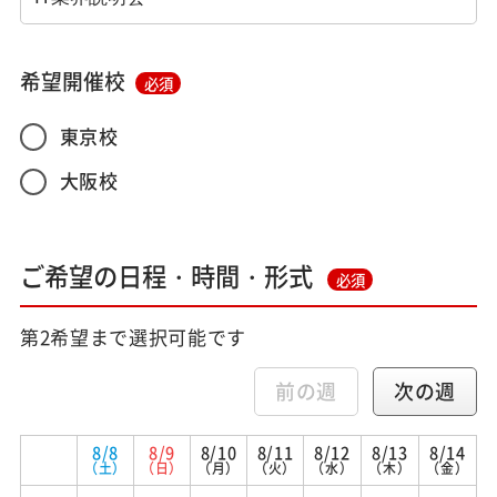
希望開催校
必須
東京校
大阪校
ご希望の日程・時間・形式
必須
第2希望まで選択可能です
前の週
次の週
8/8
8/9
8/10
8/11
8/12
8/13
8/14
（土）
（日）
（月）
（火）
（水）
（木）
（金）